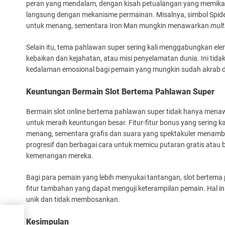
peran yang mendalam, dengan kisah petualangan yang memikat. Ka
langsung dengan mekanisme permainan. Misalnya, simbol Spid
untuk menang, sementara Iron Man mungkin menawarkan
mult
Selain itu, tema pahlawan super sering kali menggabungkan ele
kebaikan dan kejahatan, atau misi penyelamatan dunia. Ini tid
kedalaman emosional bagi pemain yang mungkin sudah akrab den
Keuntungan Bermain Slot Bertema Pahlawan Super
Bermain slot online bertema pahlawan super tidak hanya men
untuk meraih keuntungan besar. Fitur-fitur bonus yang sering 
menang, sementara grafis dan suara yang spektakuler menamb
progresif dan berbagai cara untuk memicu putaran gratis ata
kemenangan mereka.
Bagi para pemain yang lebih menyukai tantangan, slot bertema p
fitur tambahan yang dapat menguji keterampilan pemain. Hal in
unik dan tidak membosankan.
Judi
Kesimpulan