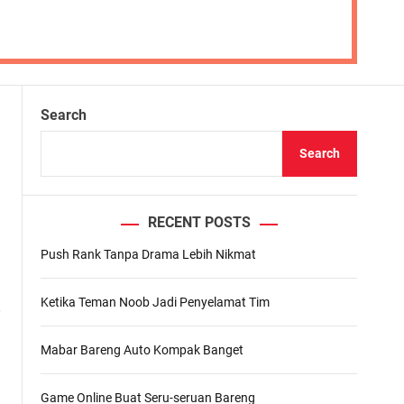
Search
Search
RECENT POSTS
Push Rank Tanpa Drama Lebih Nikmat
Ketika Teman Noob Jadi Penyelamat Tim
,
Mabar Bareng Auto Kompak Banget
Game Online Buat Seru-seruan Bareng