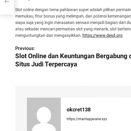
Slot online dengan tema pahlawan super adalah pilihan perma
memukau, fitur bonus yang melimpah, dan potensi kemenangan 
siapa saja yang ingin merasakan sensasi menjadi bagian dari
atau sekadar mencari permainan slot yang menarik, slot bert
menguntungkan dan mengasyikkan.
https://www.desd.org
Previous:
P
Slot Online dan Keuntungan Bergabung 
o
Situs Judi Terpercaya
s
t
n
a
okcret138
v
https://mantapjarane.xyz
i