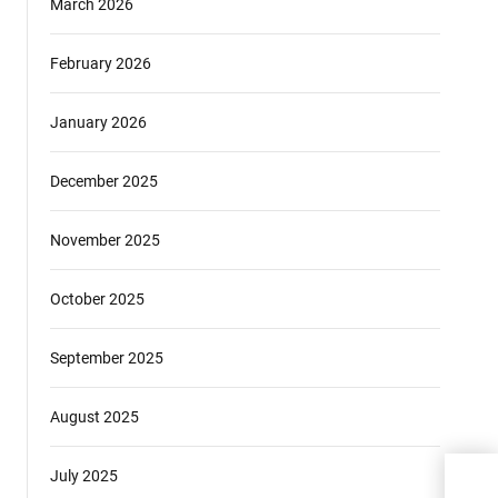
March 2026
n
February 2026
January 2026
December 2025
November 2025
October 2025
September 2025
August 2025
July 2025
Kena