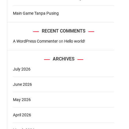
Main Game Tanpa Pusing
RECENT COMMENTS
A WordPress Commenter
on
Hello world!
ARCHIVES
July 2026
June 2026
May 2026
April 2026