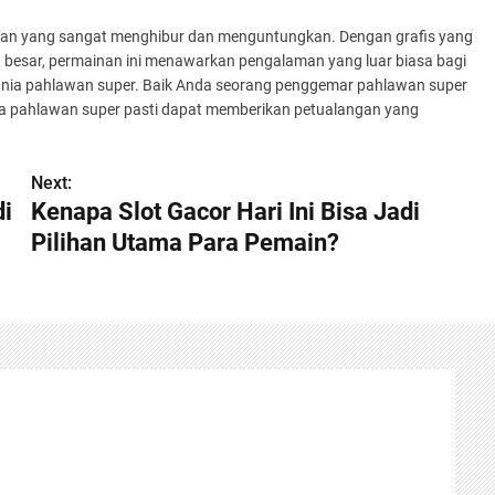
inan yang sangat menghibur dan menguntungkan. Dengan grafis yang
besar, permainan ini menawarkan pengalaman yang luar biasa bagi
 dunia pahlawan super. Baik Anda seorang penggemar pahlawan super
ema pahlawan super pasti dapat memberikan petualangan yang
Next:
di
Kenapa Slot Gacor Hari Ini Bisa Jadi
Pilihan Utama Para Pemain?