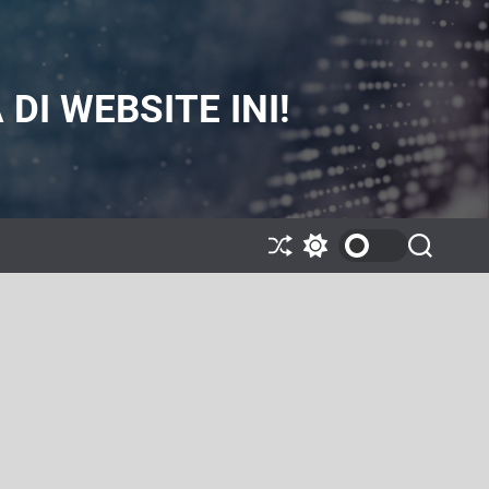
DI WEBSITE INI!
S
S
S
h
w
e
u
i
a
ff
t
r
l
c
c
e
h
h
c
o
l
o
r
m
o