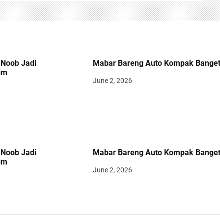
 Noob Jadi
Mabar Bareng Auto Kompak Bange
im
June 2, 2026
 Noob Jadi
Mabar Bareng Auto Kompak Bange
im
June 2, 2026