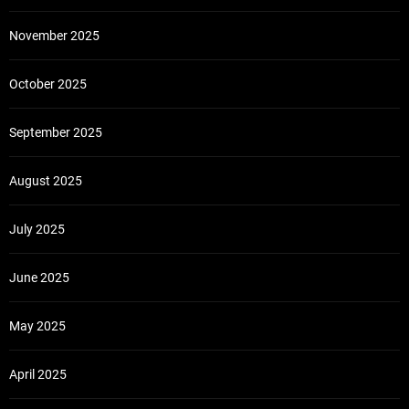
November 2025
October 2025
September 2025
August 2025
July 2025
June 2025
May 2025
April 2025