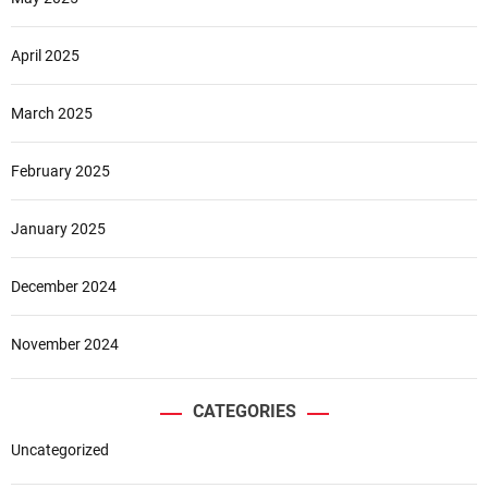
April 2025
March 2025
February 2025
January 2025
December 2024
November 2024
CATEGORIES
Uncategorized