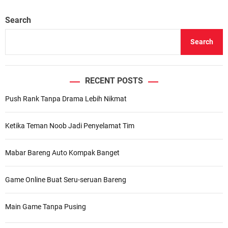
Search
Search
RECENT POSTS
Push Rank Tanpa Drama Lebih Nikmat
Ketika Teman Noob Jadi Penyelamat Tim
Mabar Bareng Auto Kompak Banget
Game Online Buat Seru-seruan Bareng
Main Game Tanpa Pusing