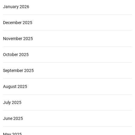
January 2026
December 2025
November 2025
October 2025
September 2025
August 2025
July 2025
June 2025
May 2025