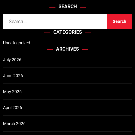
SEARCH
S
e
CATEGORIES
a
r
Uncategorized
c
ARCHIVES
h
July 2026
f
o
June 2026
r
:
May 2026
April 2026
March 2026