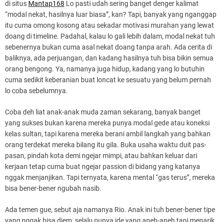
di situs
Mantap168
Lo pasti udah sering banget denger kalimat
“modal nekat, hasilnya luar biasa”, kan? Tapi, banyak yang nganggap
itu cuma omong kosong atau sekadar motivasi murahan yang lewat
doang di timeline. Padahal, kalau lo gali lebih dalam, modal nekat tuh
sebenernya bukan cuma asal nekat doang tanpa arah. Ada cerita di
baliknya, ada perjuangan, dan kadang hasilnya tuh bisa bikin semua
orang bengong. Ya, namanya juga hidup, kadang yang lo butuhin
cuma sedikit keberanian buat loncat ke sesuatu yang belum pernah
lo coba sebelumnya.
Coba deh liat anak-anak muda zaman sekarang, banyak banget
yang sukses bukan karena mereka punya modal gede atau koneksi
kelas sultan, tapi karena mereka berani ambil langkah yang bahkan
orang terdekat mereka bilang itu gila. Buka usaha waktu duit pas-
pasan, pindah kota demi ngejar mimpi, atau bahkan keluar dari
kerjaan tetap cuma buat ngejar passion di bidang yang katanya
nggak menjanjikan. Tapi ternyata, karena mental “gas terus”, mereka
bisa bener-bener ngubah nasib.
Ada temen gue, sebut aja namanya Rio. Anak ini tuh bener-bener tipe
yang nggak bisa diem, selalu punya ide yang aneh-aneh tapi menarik.