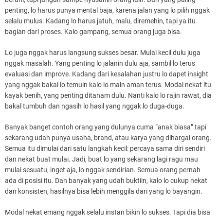
penting, lo harus punya mental baja, karena jalan yang lo pilih nggak
selalu mulus. Kadang lo harus jatuh, malu, diremehin, tapi ya itu
bagian dari proses. Kalo gampang, semua orang juga bisa.
Lo juga nggak harus langsung sukses besar. Mulai kecil dulu juga
nggak masalah. Yang penting lo jalanin dulu aja, sambil lo terus
evaluasi dan improve. Kadang dari kesalahan justru lo dapet insight
yang nggak bakal lo temuin kalo lo main aman terus. Modal nekat itu
kayak benih, yang penting ditanam dulu. Nanti kalo lo rajin rawat, dia
bakal tumbuh dan ngasih lo hasil yang nggak lo duga-duga.
Banyak banget contoh orang yang dulunya cuma “anak biasa” tapi
sekarang udah punya usaha, brand, atau karya yang dihargai orang.
Semua itu dimulai dari satu langkah kecil: percaya sama diri sendiri
dan nekat buat mulai. Jadi, buat lo yang sekarang lagi ragu mau
mulai sesuatu, inget aja, lo nggak sendirian. Semua orang pernah
ada di posisi itu. Dan banyak yang udah buktiin, kalo lo cukup nekat
dan konsisten, hasilnya bisa lebih menggila dari yang lo bayangin.
Modal nekat emang nggak selalu instan bikin lo sukses. Tapi dia bisa