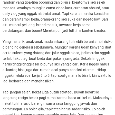
random yang tiba-tiba booming dan bikin si kreatornya jadi seleb
medsos. Awalnya mungkin cuma video lucu, curhatan absurd, atau
daily vlog yang nggak niat-niat amat. Tapi karena mereka konsisten
dan berani tampil beda, orang-orang jadi suka dan nge-follow. Dari
situ muncul peluang, brand masuk, tawaran kerja sama
berdatangan, dan boom! Mereka pun jadi full time konten kreator.
Yang menarik, anak-anak muda sekarang tuh lebih berani ambil risiko
dibanding generasi sebelumnya. Mungkin karena udah kenyang lihat
cerita sukses yang datang dari jalur nggak biasa, jadi mereka nggak
terlalu takut lagi buat beda dari pakem yang ada. Sekolah nggak
harus tinggi-tinggi asal lo punya skill yang dicari. Kerja nggak harus
di kantor, bisa juga dari rumah asal punya koneksi internet. Hidup
nggak melulu soal kerja 9 to 5, tapi soal gimana lo bisa bikin waktu lo
jadi berharga dan menghasilkan.
Tapi jangan salah, nekat juga butuh strategi. Bukan berarti lo
langsung resign besok pagi cuma karena baca artikel ini. Maksudnya,
nekat tuh harus dibarengin sama rasa tanggung jawab dan
perhitungan. Lo boleh gila, tapi tetep harus sadar risiko. Lo boleh
berani, tapi jangan sampe nyusahin orang lain. Dan yang paling