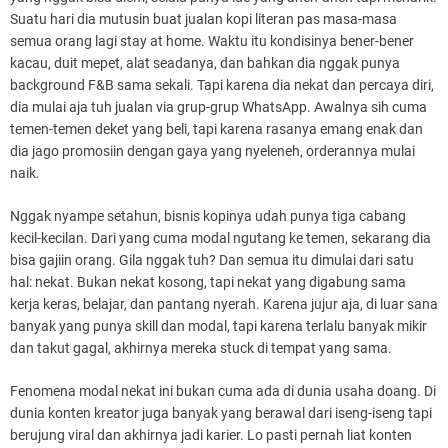
Suatu hari dia mutusin buat jualan kopi literan pas masa-masa
semua orang lagi stay at home. Waktu itu kondisinya bener-bener
kacau, duit mepet, alat seadanya, dan bahkan dia nggak punya
background F&B sama sekali. Tapi karena dia nekat dan percaya diri,
dia mulai aja tuh jualan via grup-grup WhatsApp. Awalnya sih cuma
temen-temen deket yang beli, tapi karena rasanya emang enak dan
dia jago promosiin dengan gaya yang nyeleneh, orderannya mulai
naik.
Nggak nyampe setahun, bisnis kopinya udah punya tiga cabang
kecil-kecilan. Dari yang cuma modal ngutang ke temen, sekarang dia
bisa gajiin orang. Gila nggak tuh? Dan semua itu dimulai dari satu
hal: nekat. Bukan nekat kosong, tapi nekat yang digabung sama
kerja keras, belajar, dan pantang nyerah. Karena jujur aja, di luar sana
banyak yang punya skill dan modal, tapi karena terlalu banyak mikir
dan takut gagal, akhirnya mereka stuck di tempat yang sama.
Fenomena modal nekat ini bukan cuma ada di dunia usaha doang. Di
dunia konten kreator juga banyak yang berawal dari iseng-iseng tapi
berujung viral dan akhirnya jadi karier. Lo pasti pernah liat konten