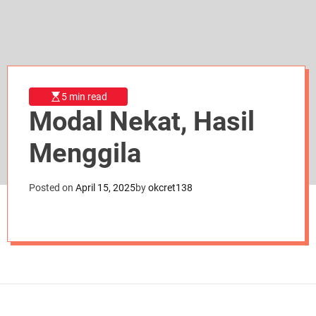
d
e
5 min read
Modal Nekat, Hasil
Menggila
Posted on
April 15, 2025
by
okcret138