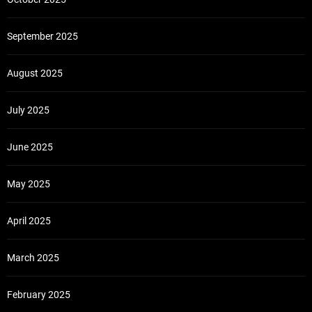
September 2025
August 2025
July 2025
June 2025
May 2025
April 2025
March 2025
February 2025