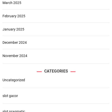
March 2025
February 2025
January 2025
December 2024
November 2024
CATEGORIES
Uncategorized
slot gacor
slot pragmatic