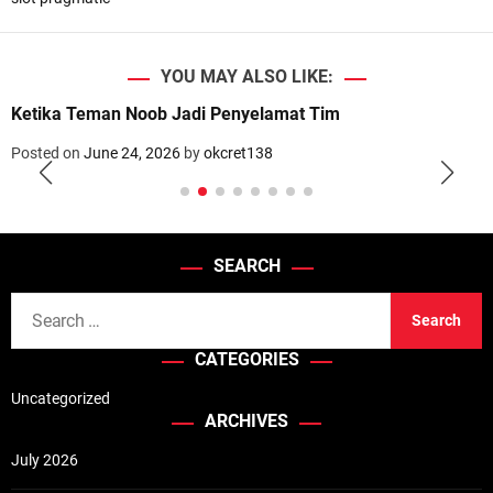
YOU MAY ALSO LIKE:
Ketika Teman Noob Jadi Penyelamat Tim
Posted on
June 24, 2026
by
okcret138
SEARCH
S
e
CATEGORIES
a
r
Uncategorized
c
ARCHIVES
h
July 2026
f