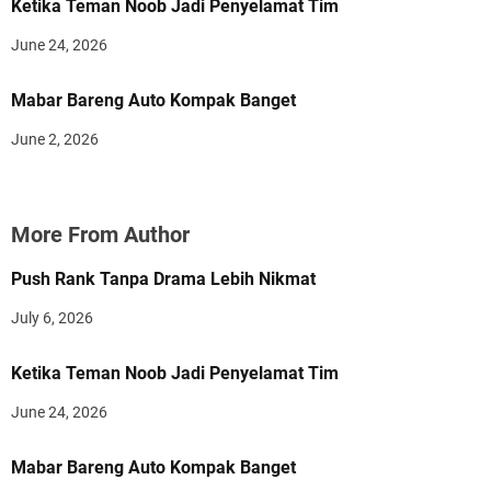
Ketika Teman Noob Jadi Penyelamat Tim
June 24, 2026
Mabar Bareng Auto Kompak Banget
June 2, 2026
More From Author
Push Rank Tanpa Drama Lebih Nikmat
July 6, 2026
Ketika Teman Noob Jadi Penyelamat Tim
June 24, 2026
Mabar Bareng Auto Kompak Banget