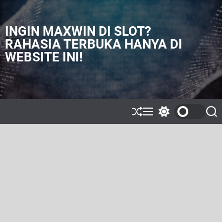
S
k
i
INGIN MAXWIN DI SLOT?
p
RAHASIA TERBUKA HANYA DI
t
WEBSITE INI!
o
c
o
n
t
e
S
M
S
S
h
e
w
e
n
u
n
i
a
t
ff
u
t
r
l
c
c
e
h
h
c
o
l
o
r
m
o