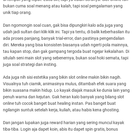
bukan cuma soal menang atau kalah, tapi soal pengalaman yang
unik tiap orang.
Dan ngomongin soal cuan, gak bisa dipungkiri kalo ada juga yang
udah jadi sultan dari klik-klik ini. Tapi ya tentu, di balik keberhasilan itu
ada proses panjang, banyak trial-error, dan pastinya pengendalian
diri. Mereka yang bisa konsisten biasanya udah ngerti pola mainnya,
tau kapan stop, dan gak gampang tergoda buat ngejar kekalahan. Di
situlah seni main slot yang sebenernya, bukan soal hoki semata, tapi
juga soal strategi dan insting.
Ada juga nih sisi estetika yang bikin slot online makin bikin nagih.
Visualnya tuh ciamik, animasinya mulus, ditambah efek suara yang
bikin suasana makin hidup. Lo kayak diajak masuk ke dunia lain yang
penuh warna dan kejutan. Gak heran kalo banyak yang bilang slot
online tuh cocok banget buat healing instan. Pas banget buat
ngilangin suntuk setelah kerja, kuliah, atau habis kena ghosting.
Dan jangan lupakan juga reward harian yang sering muncul kayak
tiba-tiba. Login aja dapet koin, abis itu dapet spin gratis, bonus