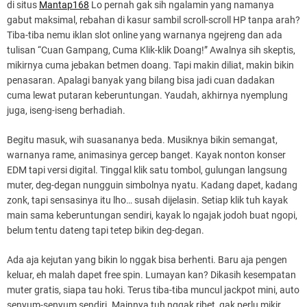
di situs
Mantap168
Lo pernah gak sih ngalamin yang namanya
gabut maksimal, rebahan di kasur sambil scroll-scroll HP tanpa arah?
Tiba-tiba nemu iklan slot online yang warnanya ngejreng dan ada
tulisan “Cuan Gampang, Cuma Klik-klik Doang!” Awalnya sih skeptis,
mikirnya cuma jebakan betmen doang. Tapi makin diliat, makin bikin
penasaran. Apalagi banyak yang bilang bisa jadi cuan dadakan
cuma lewat putaran keberuntungan. Yaudah, akhirnya nyemplung
juga, iseng-iseng berhadiah.
Begitu masuk, wih suasananya beda. Musiknya bikin semangat,
warnanya rame, animasinya gercep banget. Kayak nonton konser
EDM tapi versi digital. Tinggal klik satu tombol, gulungan langsung
muter, deg-degan nungguin simbolnya nyatu. Kadang dapet, kadang
zonk, tapi sensasinya itu lho… susah dijelasin. Setiap klik tuh kayak
main sama keberuntungan sendiri, kayak lo ngajak jodoh buat ngopi,
belum tentu dateng tapi tetep bikin deg-degan.
Ada aja kejutan yang bikin lo nggak bisa berhenti. Baru aja pengen
keluar, eh malah dapet free spin. Lumayan kan? Dikasih kesempatan
muter gratis, siapa tau hoki. Terus tiba-tiba muncul jackpot mini, auto
senyum-senyum sendiri. Mainnya tuh nggak ribet, gak perlu mikir