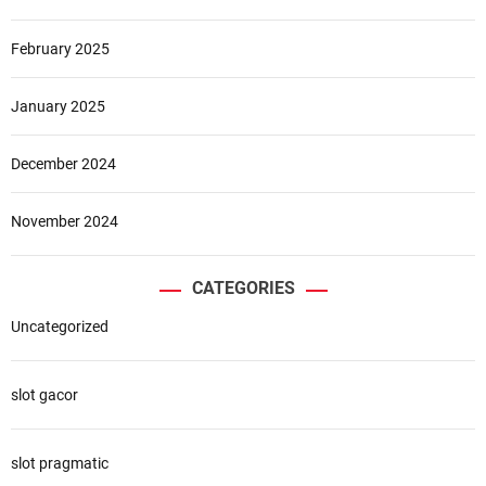
February 2025
January 2025
December 2024
November 2024
CATEGORIES
Uncategorized
slot gacor
slot pragmatic