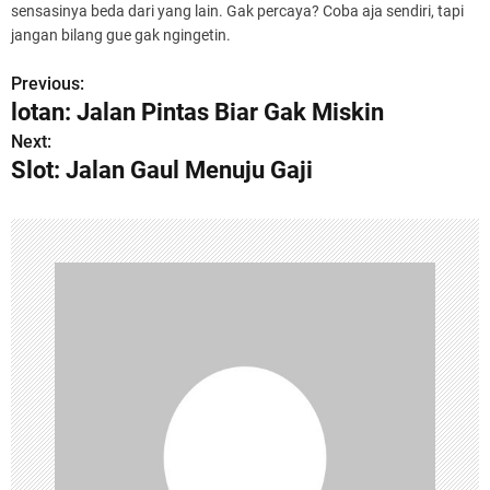
sensasinya beda dari yang lain. Gak percaya? Coba aja sendiri, tapi
jangan bilang gue gak ngingetin.
Previous:
P
lotan: Jalan Pintas Biar Gak Miskin
o
Next:
Slot: Jalan Gaul Menuju Gaji
s
t
n
a
v
i
g
a