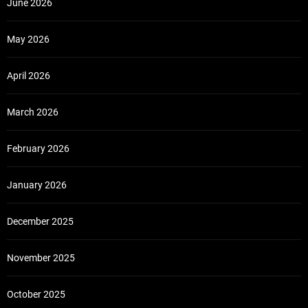
June 2026
r
:
May 2026
April 2026
March 2026
February 2026
January 2026
December 2025
November 2025
October 2025