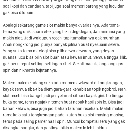
soal kopi dan candaan, tapi juga soal memori bareng yang lucu dan
gak bisa dilupain.
Apalagi sekarang game slot makin banyak variasinya. Ada tema-
tema yang unik, suara efek yang bikin deg-degan, dan animasi yang
makin niat. Jadi walaupun receh, tapi tampilannya gak murahan.
Anak nongkrong jadi punya banyak pilihan buat nyesuaiin selera.
Yang suka tema mitologi bisa pilih dewa-dewaan, yang doyan
nuansa lucu bisa pilih slot buah atau hewan imut. Semua tinggal klik,
gak perlu repot setting-settingan ribet. Sekali masuk, langsung gas
spin dan nikmatin kejutannya.
Malem-malem kadang suka ada momen awkward di tongkrongan,
kayak semua tiba-tiba diem gara-gara kehabisan topik ngobrol. Nah,
slot receh bisa banget jadi penyelamat situasi kayak gini. Lo tinggal
buka game, terus ngajakin temen buat nebak hasil spin lo. Bisa jadi
bahan ketawa, bisa juga jadi bahan taruhan recehan. Malah makin
rame kalo satu tongkrongan pada ikutan buka slot masing-masing,
terus pada saling pamer hasil spin. Muncul kompetisi seru yang gak
disangka-sangka, dan pastinya bikin malem lo lebih hidup.