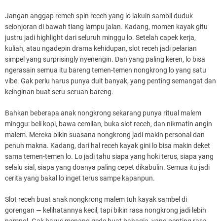
Jangan anggap remeh spin receh yang lo lakuin sambil duduk
selonjoran di bawah tiang lampu jalan. Kadang, momen kayak gitu
justru jadi highlight dari seluruh minggu lo. Setelah capek kerja,
kuliah, atau ngadepin drama kehidupan, slot receh jadi pelarian
simpel yang surprisingly nyenengin. Dan yang paling keren, lo bisa
ngerasain semua itu bareng temen-temen nongkrong lo yang satu
vibe. Gak perlu harus punya duit banyak, yang penting semangat dan
keinginan buat seru-seruan bareng.
Bahkan beberapa anak nongkrong sekarang punya ritual malem
minggu: beli kopi, bawa cemilan, buka slot receh, dan nikmatin angin
malem. Mereka bikin suasana nongkrong jadi makin personal dan
penuh makna. Kadang, dari hal receh kayak gini lo bisa makin deket
sama temen-temen lo. Lo jadi tahu siapa yang hoki terus, siapa yang
selalu sial, siapa yang doanya paling cepet dikabulin. Semua itu jadi
cerita yang bakal lo inget terus sampe kapanpun.
Slot receh buat anak nongkrong malem tuh kayak sambel di
gorengan — kelihatannya kecil, tapi bikin rasa nongkrong jadi lebih