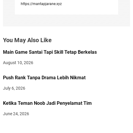
https://mantapjarane.xyz
You May Also Like
Main Game Santai Tapi Skill Tetap Berkelas
August 10, 2026
Push Rank Tanpa Drama Lebih Nikmat
July 6, 2026
Ketika Teman Noob Jadi Penyelamat Tim
June 24, 2026