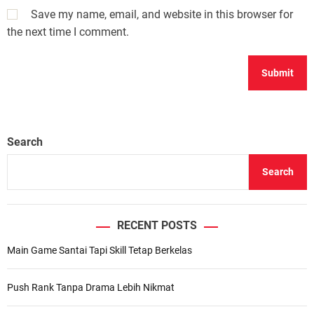
Save my name, email, and website in this browser for
the next time I comment.
Search
Search
RECENT POSTS
Main Game Santai Tapi Skill Tetap Berkelas
Push Rank Tanpa Drama Lebih Nikmat