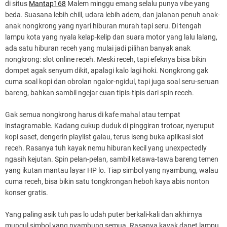
di situs
Mantap168
Malem minggu emang selalu punya vibe yang
beda. Suasana lebih chill, udara lebih adem, dan jalanan penuh anak-
anak nongkrong yang nyari hiburan murah tapi seru. Di tengah
lampu kota yang nyala kelap-kelip dan suara motor yang lalu lalang,
ada satu hiburan receh yang mulai jadi pilihan banyak anak
nongkrong: slot online receh. Meski receh, tapi efeknya bisa bikin
dompet agak senyum dikit, apalagi kalo lagi hoki. Nongkrong gak
cuma soal kopi dan obrolan ngalor-ngidul, tapi juga soal seru-seruan
bareng, bahkan sambil ngejar cuan tipis-tipis dari spin receh.
Gak semua nongkrong harus di kafe mahal atau tempat
instagramable. Kadang cukup duduk di pinggiran trotoar, nyeruput
kopi saset, dengerin playlist galau, terus iseng buka aplikasi slot
receh. Rasanya tuh kayak nemu hiburan kecil yang unexpectedly
ngasih kejutan. Spin pelan-pelan, sambil ketawa-tawa bareng temen
yang ikutan mantau layar HP lo. Tiap simbol yang nyambung, walau
cuma receh, bisa bikin satu tongkrongan heboh kaya abis nonton
konser gratis.
Yang paling asik tuh pas lo udah puter berkali-kali dan akhirnya
muncul simbol yang nyambung semua. Rasanya kayak dapet lampu