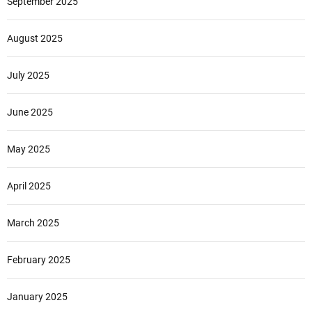
September 2025
August 2025
July 2025
June 2025
May 2025
April 2025
March 2025
February 2025
January 2025