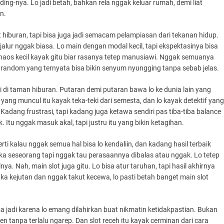
ing-nya. Lo jadi betah, bahkan rela nggak keluar rumah, demi liat
n.
t hiburan, tapi bisa juga jadi semacam pelampiasan dari tekanan hidup.
di jalur nggak biasa. Lo main dengan modal kecil, tapi ekspektasinya bisa
 chaos kecil kayak gitu biar rasanya tetep manusiawi. Nggak semuanya
l random yang ternyata bisa bikin senyum nyungging tanpa sebab jelas.
 di taman hiburan. Putaran demi putaran bawa lo ke dunia lain yang
yang muncul itu kayak teka-teki dari semesta, dan lo kayak detektif yang
Kadang frustrasi, tapi kadang juga ketawa sendiri pas tiba-tiba balance
. Itu nggak masuk akal, tapi justru itu yang bikin ketagihan.
gerti kalau nggak semua hal bisa lo kendaliin, dan kadang hasil terbaik
ka seseorang tapi nggak tau perasaannya dibalas atau nggak. Lo tetep
ya. Nah, main slot juga gitu. Lo bisa atur taruhan, tapi hasil akhirnya
uka kejutan dan nggak takut kecewa, lo pasti betah banget main slot
a jadi karena lo emang dilahirkan buat nikmatin ketidakpastian. Bukan
en tanpa terlalu ngarep. Dan slot receh itu kayak cerminan dari cara