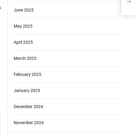
s
June 2025
May 2025
April 2025
March 2025
February 2025
January 2025
December 2024
November 2024