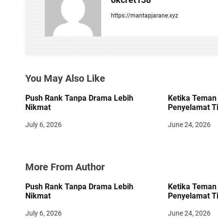
a
https://mantapjarane.xyz
v
i
g
You May Also Like
a
t
Push Rank Tanpa Drama Lebih
Ketika Teman
Nikmat
Penyelamat T
i
July 6, 2026
June 24, 2026
o
n
More From Author
Push Rank Tanpa Drama Lebih
Ketika Teman
Nikmat
Penyelamat T
July 6, 2026
June 24, 2026