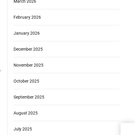
March 2026
February 2026
January 2026
December 2025
November 2025
n
October 2025
September 2025
August 2025
July 2025