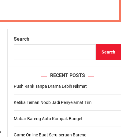
Search
Search
n
RECENT POSTS
Push Rank Tanpa Drama Lebih Nikmat
Ketika Teman Noob Jadi Penyelamat Tim
Mabar Bareng Auto Kompak Banget
k
Game Online Buat Seru-seruan Bareng