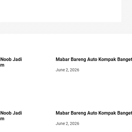
 Noob Jadi
Mabar Bareng Auto Kompak Bange
im
June 2, 2026
 Noob Jadi
Mabar Bareng Auto Kompak Bange
im
June 2, 2026