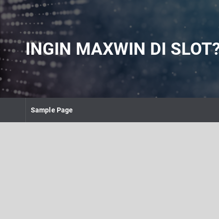
S
k
i
p
INGIN MAXWIN DI SLOT?
t
o
c
o
n
t
Sample Page
e
n
t