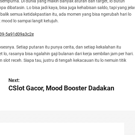
 sempurna. Di dunia yang makin banyak aturan dan target, lo butuh
dibatasin. Lo bisa jadi kaya, bisa juga kehabisan saldo, tapi yang jela
i balik semua ketidakpastian itu, ada momen yang bisa ngerubah hari lo
t mood lo sampai langit ketujuh.
439-5a91d09a3c2e
osesnya. Setiap putaran itu punya cerita, dan setiap kekalahan itu
t lo, rasanya bisa ngalahin gaji bulanan dari kerja sembilan jam per hari.
slot receh. Siapa tau, justru di tengah kekacauan itu lo nemuin titik
Next:
CSlot Gacor, Mood Booster Dadakan