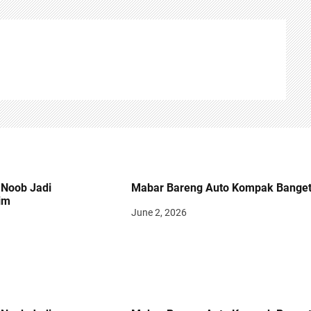
 Noob Jadi
Mabar Bareng Auto Kompak Bange
im
June 2, 2026