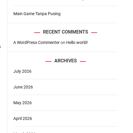
Main Game Tanpa Pusing
RECENT COMMENTS
A WordPress Commenter
on
Hello world!
n
ARCHIVES
July 2026
June 2026
May 2026
April 2026