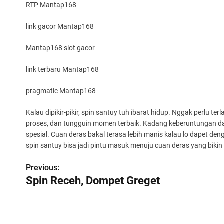
RTP Mantap168
link gacor Mantap168
Mantap168 slot gacor
link terbaru Mantap168
pragmatic Mantap168
Kalau dipikir-pikir, spin santuy tuh ibarat hidup. Nggak perlu t
proses, dan tungguin momen terbaik. Kadang keberuntungan datan
spesial. Cuan deras bakal terasa lebih manis kalau lo dapet deng
spin santuy bisa jadi pintu masuk menuju cuan deras yang bikin 
Previous:
P
Spin Receh, Dompet Greget
o
s