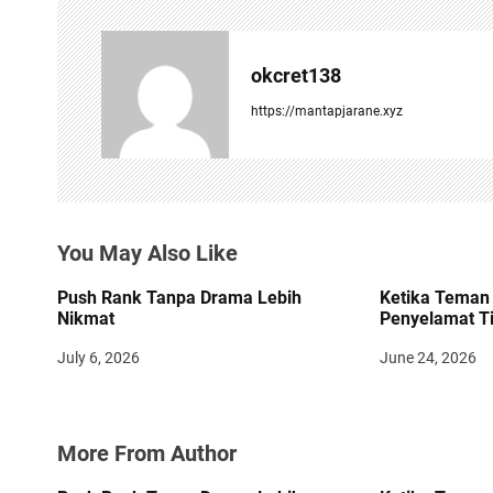
t
n
okcret138
a
https://mantapjarane.xyz
v
i
g
You May Also Like
a
t
Push Rank Tanpa Drama Lebih
Ketika Teman
Nikmat
Penyelamat T
i
July 6, 2026
June 24, 2026
o
n
More From Author