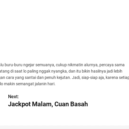
erlalu buru-buru ngejar semuanya, cukup nikmatin alurnya, percaya sama
g di saat lo paling nggak nyangka, dan itu bikin hasilnya jadi lebih
an cara yang santai dan penuh kejutan. Jadi, siap-siap aja, karena setia
lo makin semangat jalanin hari.
Next:
Jackpot Malam, Cuan Basah