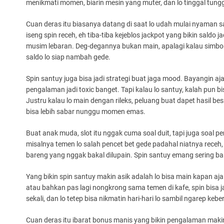
menikmati momen, biarin mesin yang muter, dan lo tinggal tung
Cuan deras itu biasanya datang di saat lo udah mulai nyaman
iseng spin receh, eh tiba-tiba kejeblos jackpot yang bikin sa
musim lebaran. Deg-degannya bukan main, apalagi kalau simbol
saldo lo siap nambah gede.
Spin santuy juga bisa jadi strategi buat jaga mood. Bayangin aja k
pengalaman jadi toxic banget. Tapi kalau lo santuy, kalah pun 
Justru kalau lo main dengan rileks, peluang buat dapet hasil b
bisa lebih sabar nunggu momen emas.
Buat anak muda, slot itu nggak cuma soal duit, tapi juga soal pe
misalnya temen lo salah pencet bet gede padahal niatnya receh, 
bareng yang nggak bakal dilupain. Spin santuy emang sering ba
Yang bikin spin santuy makin asik adalah lo bisa main kapan aj
atau bahkan pas lagi nongkrong sama temen di kafe, spin bisa 
sekali, dan lo tetep bisa nikmatin hari-hari lo sambil ngarep ke
Cuan deras itu ibarat bonus manis yang bikin pengalaman mak