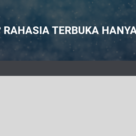
 RAHASIA TERBUKA HANYA 