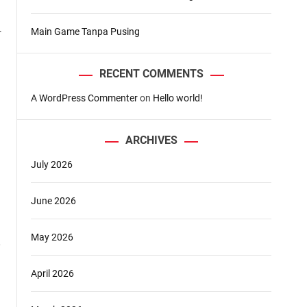
Main Game Tanpa Pusing
r
RECENT COMMENTS
A WordPress Commenter
on
Hello world!
ARCHIVES
July 2026
June 2026
May 2026
,
April 2026