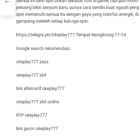
Semua ini bikin spin bukan sekadar fitur di game, tapi jadi moo
peluang bikin senyum baru, punya cara sendiri buat ngasih peng
spin memenuhi semua itu dengan gaya yang colorful, energik, 
gampang meleleh setiap kali nge-spin.
https://telegra.ph/Okeplay777-Tempat-Nongkrong-11-14
Google search rekomendasi :
okeplay777 zeus
okeplay777 slot
link alternatif okeplay777
okeplay777 slot online
RTP okeplay777
link gacor okeplay777