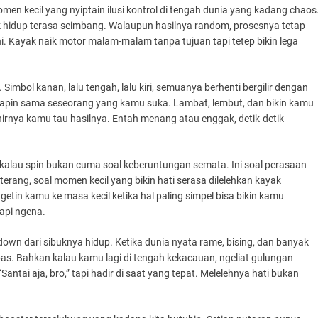
momen kecil yang nyiptain ilusi kontrol di tengah dunia yang kadang chaos
k hidup terasa seimbang. Walaupun hasilnya random, prosesnya tetap
i. Kayak naik motor malam-malam tanpa tujuan tapi tetep bikin lega
. Simbol kanan, lalu tengah, lalu kiri, semuanya berhenti bergilir dengan
iucapin sama seseorang yang kamu suka. Lambat, lembut, dan bikin kamu
hirnya kamu tau hasilnya. Entah menang atau enggak, detik-detik
kalau spin bukan cuma soal keberuntungan semata. Ini soal perasaan
terang, soal momen kecil yang bikin hati serasa dilelehkan kayak
etin kamu ke masa kecil ketika hal paling simpel bisa bikin kamu
api ngena.
own dari sibuknya hidup. Ketika dunia nyata rame, bising, dan banyak
pas. Bahkan kalau kamu lagi di tengah kekacauan, ngeliat gulungan
antai aja, bro,” tapi hadir di saat yang tepat. Melelehnya hati bukan