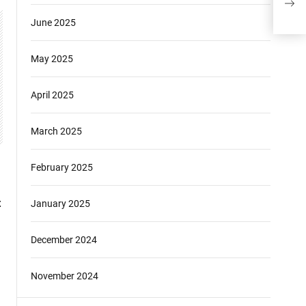
June 2025
May 2025
April 2025
March 2025
February 2025
t
January 2025
December 2024
November 2024