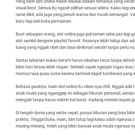
Yang bikin slot online makin disukai adalah temanya yang variat
visual kece. Semua itu ngasih pilihan sesuai selera. Kalau lagi
rame dikit, ada juga yang penuh warna dan musik semangat. Var
baru tiap kali buka permainan.
Buat sebagian orang, slot online juga jadi temen setia pas lagi
slot sambil dengerin playlist favorit. Rasanya lebih hidup dan ad
luang yang nggak ribet dan bisa dinikmati sendiri tanpa perlu n
Santai seharian bukan berarti harus rebahan terus tanpa aktivitas
bikin hari terasa lebih ringan. Setelah capek ngerjain tugas ata
muncul rasa puas cuma karena berhasil dapet kombinasi yang e
Bahasa gaulnya, main slot online itu vibes-nya chill. Nggak ad
anak muda yang nganggep ini sebagai hiburan personal, semacam m
mengalir tanpa harus mikirin hal berat. Kadang momen kayak gini
Di tengah dunia yang serba cepat, punya hiburan yang bisa bikin 
praktis. Tinggal buka, main, dan tutup lagi kalau udah ngerasa
masing-masing. Inilah yang bikin banyak anak muda ngerasa ny