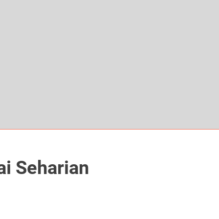
ai Seharian