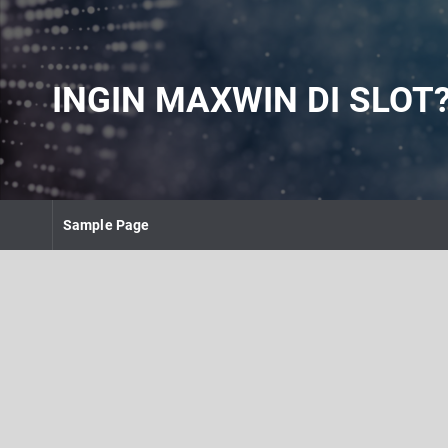
S
k
i
p
INGIN MAXWIN DI SLOT?
t
o
c
o
n
t
Sample Page
e
n
t