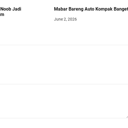
 Noob Jadi
Mabar Bareng Auto Kompak Bange
im
June 2, 2026