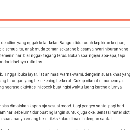
deadline yang nggak kelar-kelar. Bangun tidur udah kepikiran kerjaan,
-sela semua itu, anak muda zaman sekarang biasanya nyari hiburan yang
 nemenin hari biar nggak tegang terus. Bukan soal ngejar apa-apa, tapi
r dari ribetnya rutinitas.
. Tinggal buka layar, liat animasi warna-warni, dengerin suara khas yan
hitung-hitungan yang bikin kening berkerut. Cukup nikmatin momennya,
 ngerasa aktivitas ini cocok buat ngisi waktu luang karena alurnya
e bisa dimainkan kapan aja sesuai mood. Lagi pengen santai pagi hari
am hari sebelum tidur buat ngilangin suntuk juga oke. Sensasi muter slot
na suasananya emang bikin rileks kalau dimainin dengan santai.