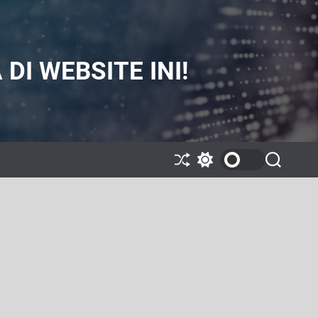
DI WEBSITE INI!
S
S
S
h
w
e
u
i
a
ff
t
r
l
c
c
e
h
h
c
o
l
o
r
m
o