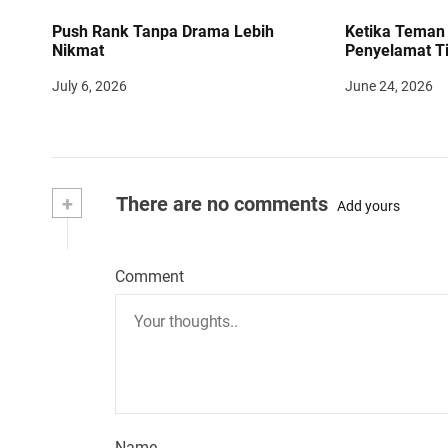
Push Rank Tanpa Drama Lebih
Ketika Teman
Nikmat
Penyelamat T
July 6, 2026
June 24, 2026
+
There are no comments
Add yours
Comment
Name