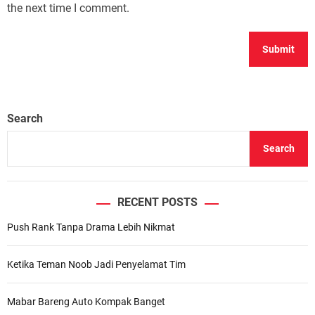
the next time I comment.
Search
Search
RECENT POSTS
Push Rank Tanpa Drama Lebih Nikmat
Ketika Teman Noob Jadi Penyelamat Tim
Mabar Bareng Auto Kompak Banget