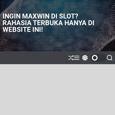
S
k
i
INGIN MAXWIN DI SLOT?
p
RAHASIA TERBUKA HANYA DI
t
WEBSITE INI!
o
c
o
n
t
e
S
M
S
S
h
e
w
e
n
u
n
i
a
t
ff
u
t
r
l
c
c
e
h
h
c
o
l
o
r
m
o