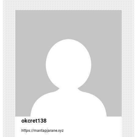
n
a
v
i
g
a
t
i
o
n
okcret138
https://mantapjarane.xyz