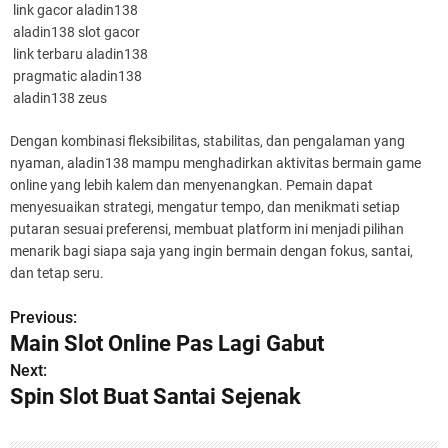
link gacor aladin138
aladin138 slot gacor
link terbaru aladin138
pragmatic aladin138
aladin138 zeus
Dengan kombinasi fleksibilitas, stabilitas, dan pengalaman yang
nyaman, aladin138 mampu menghadirkan aktivitas bermain game
online yang lebih kalem dan menyenangkan. Pemain dapat
menyesuaikan strategi, mengatur tempo, dan menikmati setiap
putaran sesuai preferensi, membuat platform ini menjadi pilihan
menarik bagi siapa saja yang ingin bermain dengan fokus, santai,
dan tetap seru.
Previous:
P
Main Slot Online Pas Lagi Gabut
o
Next:
Spin Slot Buat Santai Sejenak
s
t