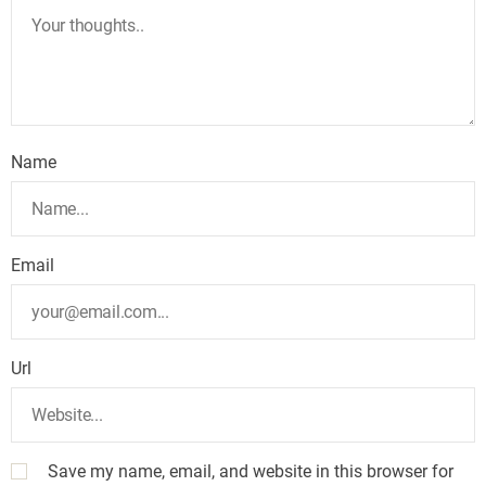
Name
Email
Url
Save my name, email, and website in this browser for