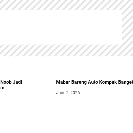
 Noob Jadi
Mabar Bareng Auto Kompak Bange
im
June 2, 2026