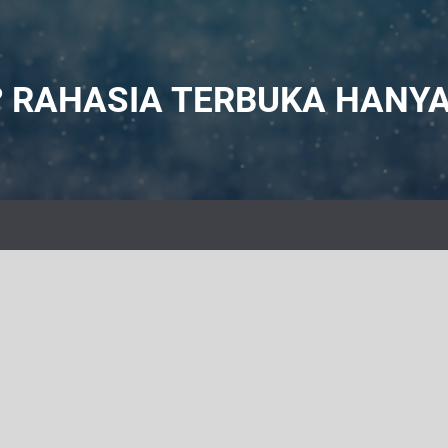
 RAHASIA TERBUKA HANYA 