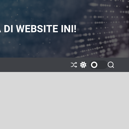
DI WEBSITE INI!
S
S
S
h
w
e
u
i
a
ff
t
r
l
c
c
e
h
h
c
o
l
o
r
m
o