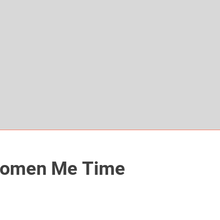
 Momen Me Time