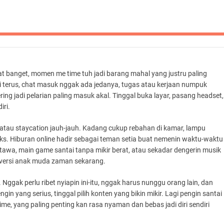
t banget, momen me time tuh jadi barang mahal yang justru paling
nyi terus, chat masuk nggak ada jedanya, tugas atau kerjaan numpuk
ering jadi pelarian paling masuk akal. Tinggal buka layar, pasang headset,
iri.
 atau staycation jauh-jauh. Kadang cukup rebahan di kamar, lampu
ileks. Hiburan online hadir sebagai teman setia buat nemenin waktu-waktu
ketawa, main game santai tanpa mikir berat, atau sekadar dengerin musik
e versi anak muda zaman sekarang.
 Nggak perlu ribet nyiapin ini-itu, nggak harus nunggu orang lain, dan
n yang serius, tinggal pilih konten yang bikin mikir. Lagi pengin santai
time, yang paling penting kan rasa nyaman dan bebas jadi diri sendiri