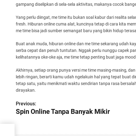
gampang diselipkan di sela-sela aktivitas, makanya cocok bang
Yang perlu diingat, me time itu bukan soal kabur dari realita selam
fresh. Hiburan online cuma alat, kuncinya tetap di cara kita
me time bisa jadi sumber semangat baru yang bikin hidup terasa 
Buat anak muda, hiburan online dan me time sekarang udah kay
serba cepat dan penuh tuntutan. Nggak perlu nunggu capek parah
kelihatannya oke-oke aja, me time tetap penting buat jaga mood 
Akhirnya, setiap orang punya versi me time masing-masing, dan i
lebih ringan, berarti kamu udah ngelakuin hal yang tepat buat 
tetap satu, yaitu menikmati waktu sendirian tanpa rasa bersalah
dirayakan.
Previous:
P
Spin Online Tanpa Banyak Mikir
o
s