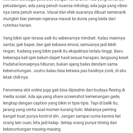
petualangan, ada yang penuh nuansa mitologi, ada juga yang vibes-
nya ceria penuh warna. Visual dan efek suaranya dibuat semenarik
mungkin biar pemain ngerasa masuk ke dunia yang beda dari
rutinitas harian.
Yang bikin spin terasa asik itu sebenarnya mindset. Kalau mainnya
santai, gak baper, dan gak kebawa emosi, semuanya jadi lebih
ringan. Kadang yang bikin panik itu ekspektasi terlalu tinggi. Baru
beberapa kali spin belum dapet hasil sesuai harapan, langsung kesel.
Padahal konsepnya hiburan, bukan ajang balas dendam sama
keberuntungan. Justru kalau bisa ketawa pas hasilnya zonk, di situ
letak chill-nya.
Fenomena slot online juga gak bisa dipisahin dari budaya flexing di
media sosial. Ada aja yang share screenshot kemenangan gede,
lengkap dengan caption yang bikin iri tipis-tipis. Tapi di balik itu,
jarang yang cerita soal momen kurang hoki. Makanya penting
banget buat punya kontrol diri. Jangan sampai cuma karena liat
orang lain cuan, kita jadi kalap. Setiap orang punya timing dan
keberuntungan masing-masing.