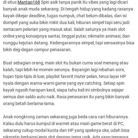
di situs
Mantap168
Spin asik tanpa panik itu vibes yang lagi dicari
banyak anak muda sekarang. Di tengah hidup yang kadang rasanya
kayak dikejar deadline, tugas numpuk, chat belum dibalas, dan isi
dompet yang suka bikin mikir dua kali, hiburan simpel tapi seru jadi
semacam pelarian yang masuk akal. Salah satunya ya main slot
online yang konsepnya santai, tinggal putar, nikmatin animasi, dan
nunggu kejutan datang. Kedengarannya simpel, tapi sensasinya bisa
bikin deg-degan campur penasaran.
Buat sebagian orang, main slot itu bukan cuma soal menang atau
kalah, tapi lebih ke momen serunya. Bayangin lagi rebahan sore,
hujan tipis-tipis di luar, playlist favorit muter pelan, terus layar HP
nyala dengan warna-warni game yang eye catching. Setiap spin
kayak ngasih harapan kecil, siapa tahu kali ini simbolnya sejajar
semua dan saldo auto naik. Rasa penasaran itu yang bikin banyak
orang betah berlama-lama.
Anak nongkrong zaman sekarang juga beda cara cari hiburannya.
Kalau dulu harus kumpul di warnet atau main game berat di PC,
sekarang cukup modal kuota dan HP yang speknya oke, udah bisa
nikmatin berbagai jenis slot dengan tema unik. Ada yang temanya