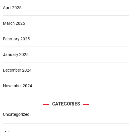
April 2025
March 2025
February 2025
January 2025
December 2024
November 2024
CATEGORIES
Uncategorized