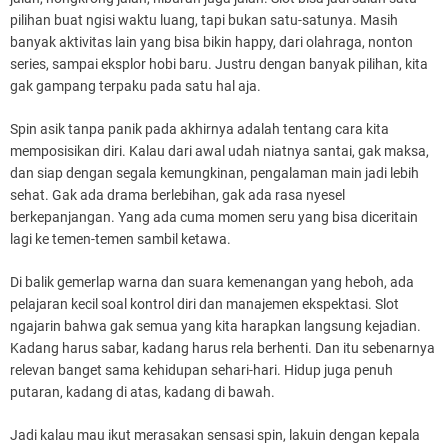
pilihan buat ngisi waktu luang, tapi bukan satu-satunya. Masih
banyak aktivitas lain yang bisa bikin happy, dari olahraga, nonton
series, sampai eksplor hobi baru. Justru dengan banyak pilihan, kita
gak gampang terpaku pada satu hal aja.
Spin asik tanpa panik pada akhirnya adalah tentang cara kita
memposisikan diri. Kalau dari awal udah niatnya santai, gak maksa,
dan siap dengan segala kemungkinan, pengalaman main jadi lebih
sehat. Gak ada drama berlebihan, gak ada rasa nyesel
berkepanjangan. Yang ada cuma momen seru yang bisa diceritain
lagi ke temen-temen sambil ketawa.
Di balik gemerlap warna dan suara kemenangan yang heboh, ada
pelajaran kecil soal kontrol diri dan manajemen ekspektasi. Slot
ngajarin bahwa gak semua yang kita harapkan langsung kejadian.
Kadang harus sabar, kadang harus rela berhenti. Dan itu sebenarnya
relevan banget sama kehidupan sehari-hari. Hidup juga penuh
putaran, kadang di atas, kadang di bawah.
Jadi kalau mau ikut merasakan sensasi spin, lakuin dengan kepala