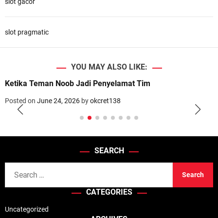
slot gacor
slot pragmatic
YOU MAY ALSO LIKE:
Ketika Teman Noob Jadi Penyelamat Tim
Posted on
June 24, 2026
by
okcret138
SEARCH
S
e
CATEGORIES
a
r
Uncategorized
c