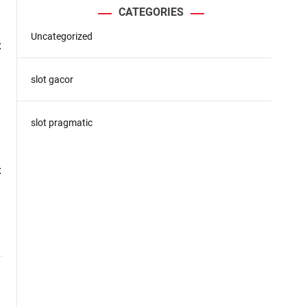
CATEGORIES
Uncategorized
t
slot gacor
slot pragmatic
t