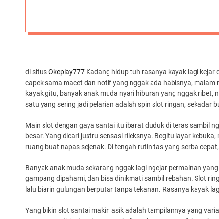
di situs
Okeplay777
Kadang hidup tuh rasanya kayak lagi kejar d
capek sama macet dan notif yang nggak ada habisnya, malam ma
kayak gitu, banyak anak muda nyari hiburan yang nggak ribet, ng
satu yang sering jadi pelarian adalah spin slot ringan, sekadar 
Main slot dengan gaya santai itu ibarat duduk di teras sambil 
besar. Yang dicari justru sensasi rileksnya. Begitu layar kebuk
ruang buat napas sejenak. Di tengah rutinitas yang serba cepat,
Banyak anak muda sekarang nggak lagi ngejar permainan yang r
gampang dipahami, dan bisa dinikmati sambil rebahan. Slot ring
lalu biarin gulungan berputar tanpa tekanan. Rasanya kayak l
Yang bikin slot santai makin asik adalah tampilannya yang varia