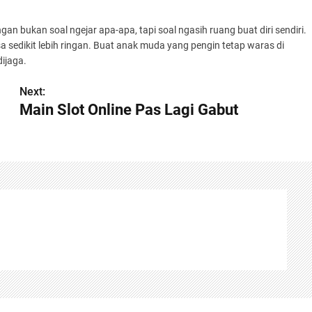
ngan bukan soal ngejar apa-apa, tapi soal ngasih ruang buat diri sendiri.
rasa sedikit lebih ringan. Buat anak muda yang pengin tetap waras di
dijaga.
Next:
Main Slot Online Pas Lagi Gabut