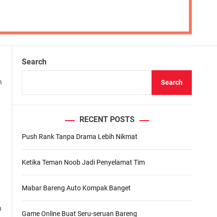
Search
n
Search
RECENT POSTS
Push Rank Tanpa Drama Lebih Nikmat
Ketika Teman Noob Jadi Penyelamat Tim
Mabar Bareng Auto Kompak Banget
n
Game Online Buat Seru-seruan Bareng