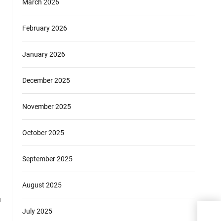
March 2026
February 2026
January 2026
December 2025
November 2025
October 2025
September 2025
August 2025
u
July 2025