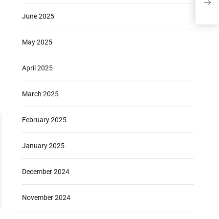
June 2025
May 2025
April 2025
March 2025
February 2025
January 2025
December 2024
November 2024